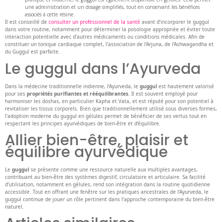
une administration et un dosage simplifiés, tout en conservant les bénéfices
associés à cette résine.
Il est conseillé de
consulter un professionnel de la santé
avant d’incorporer le guggul
dans votre routine, notamment pour déterminer la posologie appropriée et éviter toute
interaction potentielle avec d’autres médicaments ou conditions médicales. Afin de
constituer un tonique cardiaque complet, l’association de l’Arjuna, de l’Ashwagandha et
du Guggul est parfaite.
Le guggul dans l’Ayurveda
Dans la médecine traditionnelle indienne, l’Ayurveda, le
guggul
est hautement valorisé
pour ses
propriétés purifiantes et rééquilibrantes
. Il est souvent employé pour
harmoniser les doshas, en particulier Kapha et Vata, et est réputé pour son potentiel à
revitaliser les tissus corporels. Bien que traditionnellement utilisé sous diverses formes,
l’adoption moderne du guggul en gélules permet de bénéficier de ses vertus tout en
respectant les principes ayurvédiques de bien-être et d’équilibre.
Allier bien-être, plaisir et
équilibre ayurvédique
Le
guggul
se présente comme une ressource naturelle aux multiples avantages,
contribuant au bien-être des systèmes digestif, circulatoire et articulaire. Sa facilité
d’utilisation, notamment en gélules, rend son intégration dans la routine quotidienne
accessible. Tout en offrant une fenêtre sur les pratiques ancestrales de l’Ayurveda, le
guggul continue de jouer un rôle pertinent dans l’approche contemporaine du bien-être
naturel.