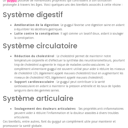
Le
guggul
possède de nombreuses propriétés qui contribuent à son utilisation
prolongée à travers les âges. Voici quelques-uns des bienfaits associés à cette résine :
Système digestif
Amélioration de la digestion
: Le guggul favorise une digestion saine en aidant
à équilibrer les sécrétions gastriques.
Lutte contre la constipation
: Il agit comme un laxatif doux, aidant à soulager
la constipation.
Système circulatoire
Réduction du cholestérol
: Le cholestérol permet de maintenir notre
température corporelle et d’effectuer la synthèse des neurotransmetteurs, pourtant
trop de cholestérol augmente le risque de maladies cardio-vasculaires. Le
complément alimentaire guggul est souvent utilisé pour aider à réduire les niveaux
de cholestérol LDL (également appelé mauvais cholestérol) tout en augmentant les
niveaux de cholestérol HDL (également appelé mauvais cholestérol) .
Support cardiovasculaire
: Le guggul peut contribuer à la santé
cardiovasculaire en aidant à maintenir la pression artérielle et les taux de lipides
sanguins dans des gammes saines.
Système articulaire
Soulagement des douleurs articulaires
: Ses propriétés anti-inflammatoires
peuvent aider à réduire l’inflammation et la douleur associées à divers troubles
articulaires.
Ces bienfaits, entre autres, font du guggul un complément utile pour maintenir et
promouvoir la santé globale.