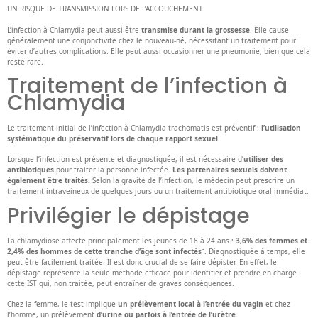
UN RISQUE DE TRANSMISSION LORS DE L’ACCOUCHEMENT
L’infection à Chlamydia peut aussi être
transmise durant la grossesse
. Elle cause
généralement une conjonctivite chez le nouveau-né, nécessitant un traitement pour
éviter d’autres complications. Elle peut aussi occasionner une pneumonie, bien que cela
reste rare.
Traitement de l’infection à
Chlamydia
Le traitement initial de l’infection à Chlamydia trachomatis est préventif :
l’utilisation
systématique du préservatif lors de chaque rapport sexuel.
Lorsque l’infection est présente et diagnostiquée, il est nécessaire d’
utiliser des
antibiotiques
pour traiter la personne infectée.
Les partenaires sexuels doivent
également être traités.
Selon la gravité de l’infection, le médecin peut prescrire un
traitement intraveineux de quelques jours ou un traitement antibiotique oral immédiat.
Privilégier le dépistage
La chlamydiose affecte principalement les jeunes de 18 à 24 ans :
3,6% des femmes et
3
2,4% des hommes de cette tranche d’âge sont infectés
. Diagnostiquée à temps, elle
peut être facilement traitée. Il est donc crucial de se faire dépister. En effet, le
dépistage représente la seule méthode efficace pour identifier et prendre en charge
cette IST qui, non traitée, peut entraîner de graves conséquences.
Chez la femme, le test implique
un prélèvement local à l’entrée du vagin
et chez
l’homme, un prélèvement
d’urine ou parfois à l’entrée de l’urètre
.