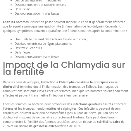
Des pertes vaginales inhabituelles ;
Des douleurs lors des rapports sexuels ;
De la fièvre ;
Des douleurs abdominales basses.
Chez les hommes
, l’infection passe souvent inaperçue et n’est généralement détectée
que lorsqu’elle provoque une épididymite (inflammation de l’épididyme). Cependant,
quelques symptômes peuvent apparaître une à deux semaines après la contamination :
Une urétrite, causant des brûlures lors de la miction ;
Des écoulements ou de légers picotements ;
Des testicules enflés ;
De la fièvre ;
Des douleurs abdominales basses.
Impact de la Chlamydia sur
la fertilité
Dans les pays développés,
l’infection à Chlamydia constitue la principale cause
d’infertilité
féminine due à l’inflammation des trompes de Fallope. Les risques de
complications sont plus élevés chez les femmes, bien que les hommes soient également
affectés et peuvent transmettre l’infection à leur partenaire.
Chez les femmes, la bactérie peut provoquer des
infections génitales hautes
affectant
l’utérus et les trompes : endométrites et salpingites. Ces infections peuvent devenir
chroniques, souvent avec peu de symptômes (peu ou pas de fièvre, peu ou pas de
douleur) et risquent de ne pas être correctement traitées. Cela peut directement
compromettre la fertilité des femmes touchées, avec un risque de
stérilité tubaire
de
20 % et un
risque de grossesse extra-utérine
de 10 %.