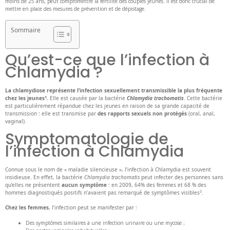
moins de 25 ans, peut compromettre la fertilité des couples jeunes. Il est donc crucial de
mettre en place des mesures de prévention et de dépistage.
Sommaire
Qu’est-ce que l’infection à
Chlamydia ?
La chlamydiose représente l’infection sexuellement transmissible la plus fréquente
1
chez les jeunes
.
Elle est causée par la bactérie
Chlamydia trachomatis
. Cette bactérie
est particulièrement répandue chez les jeunes en raison de sa grande capacité de
transmission : elle est transmise par
des rapports sexuels non protégés
(oral, anal,
vaginal).
Symptomatologie de
l’infection à Chlamydia
Connue sous le nom de « maladie silencieuse », l’infection à Chlamydia est souvent
insidieuse. En effet, la bactérie
Chlamydia trachomatis
peut infecter des personnes sans
qu’elles ne présentent
aucun symptôme
: en 2009, 64% des femmes et 68 % des
2
hommes diagnostiqués positifs n’avaient pas remarqué de symptômes visibles
.
Chez les femmes
, l’infection peut se manifester par :
Des symptômes similaires à une infection urinaire ou une mycose ;