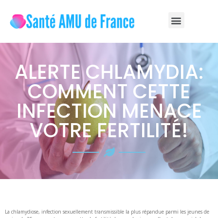
ALERTE CHLAMYDIA:
COMMENT CETTE
INFECTION MENACE
VOTRE FERTILITÉ!
La chlamydiose, infection sexuellement transmissible la plus répandue parmi les jeunes de