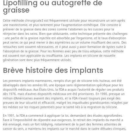
Lipofilling ou autogreffe de
graisse
Cette méthode chirurgicale3 est fréquemment utilisée pour reconstruire un sein après
une mastectomie, et plus rarement pour l’augmentation esthétique. Elle consiste à
prélever de la graisse dans des zones comme l’abdomen ou les cuisses pour la
réinjecter dans les seins. Bien que séduisante, cette technique présente des challenges
: une partie de la graisse injectée est absorbée par l’organisme, et le taux d’absorption
peut varier, ce qui peut mener à des asymétries ou un volume insuffisant des seins. Des
retouches sont souvent nécessaires, et il peut aussi y avoir formation de kystes suite à
l’absorption de la graisse. Pour les femmes avec peu de tissu adipeux, cette méthode
est souvent non applicable ou insuffisante. Les implants en silicone de nouvelle
génération sont donc plus fréquemment utilisés.
Brève histoire des implants
Les premiers implants mammaires, remplis d’un gel de silicone très huileux, ont été
développés dans les années 60, une époque sans réglementation spécifique pour les
dispositifs médicaux. Aux États-Unis, la FDA a acquis l’autorité de réguler ces produits
dès 1976, mais d’autres dispositifs médicaux ont été prioritaires. En 1990, presque un
million d’Américaines avaient des implants, et la FDA n’avait toujours pas exigé des
preuves de leur sécurité et efficacité, malgré les inquiétudes grandissantes relayées par
les médias sur les risques potentiels pour la santé liés à la migration du silicone.
En 1991, la FDA a commencé à appliquer la loi, demandant des études approfondies.
Face à l’impossibilité de répondre aux exigences, le retrait des implants du marché a
été envisagé, mais un fort lobbying, notamment de la part des femmes atteintes de
cancer du sein, a maintenu les implants sur le marché dans le cadre d’études cliniques,