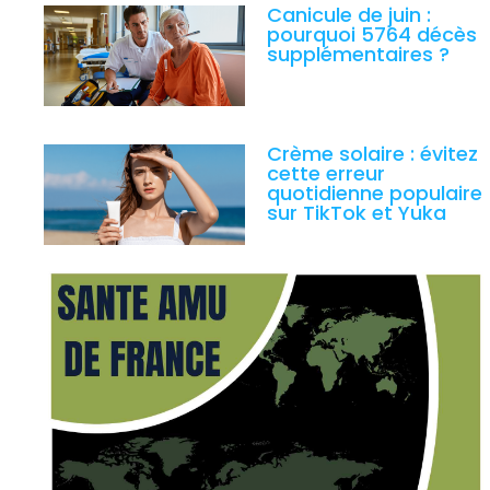
Canicule de juin :
pourquoi 5764 décès
supplémentaires ?
Crème solaire : évitez
cette erreur
quotidienne populaire
sur TikTok et Yuka