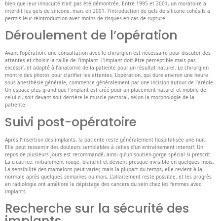
bien que leur innocuité n’ait pas été démontrée. Entre 1995 et 2001, un moratoire a
interdit les gels de silicone, mais en 2001, l’introduction de gels de silicone cohésifs a
permis leur réintroduction avec moins de risques en cas de rupture.
Déroulement de l’opération
Avant l’opération, une consultation avec le chirurgien est nécessaire pour discuter des
attentes et choisir la taille de l’implant. L’implant doit être perceptible mais pas
excessif, et adapté à l’anatomie de la patiente pour un résultat naturel. Le chirurgien
montre des photos pour clarifier les attentes. L’opération, qui dure environ une heure
sous anesthésie générale, commence généralement par une incision autour de l’aréole.
Un espace plus grand que l’implant est créé pour un placement naturel et mobile de
celui-ci, soit devant soit derrière le muscle pectoral, selon la morphologie de la
patiente.
Suivi post-opératoire
Après l’insertion des implants, la patiente reste généralement hospitalisée une nuit.
Elle peut ressentir des douleurs semblables à celles d’un entraînement intensif. Un
repos de plusieurs jours est recommandé, ainsi qu’un soutien-gorge spécial si prescrit.
La cicatrice, initialement rouge, blanchit et devient presque invisible en quelques mois.
La sensibilité des mamelons peut varier, mais la plupart du temps, elle revient à la
normale après quelques semaines ou mois. L’allaitement reste possible, et les progrès
en radiologie ont amélioré le dépistage des cancers du sein chez les femmes avec
implants.
Recherche sur la sécurité des
implants